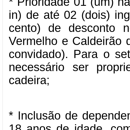
* Prioridade 01 (um) n
in) de até 02 (dois) 
cento) de desconto n
Vermelho e Caldeirão d
convidado). Para o se
necessário ser propr
cadeira;
* Inclusão de dependen
18 anos de idade, co