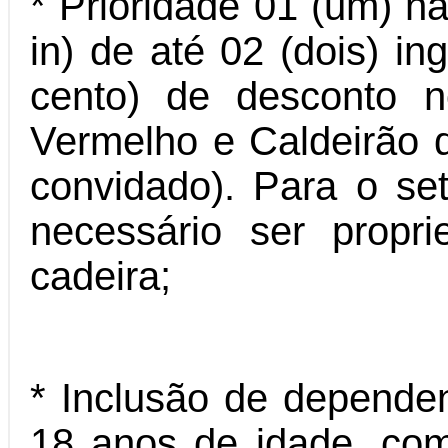
* Prioridade 01 (um) n
in) de até 02 (dois) 
cento) de desconto n
Vermelho e Caldeirão d
convidado). Para o se
necessário ser propr
cadeira;
* Inclusão de dependen
18 anos de idade, co