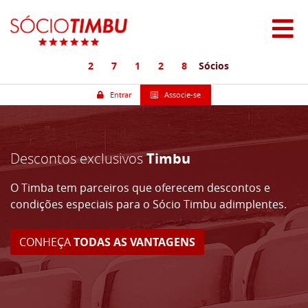
2
7
1
2
8
Sócios
Entrar
Associe-se
Descontos exclusivos
Timbu
O Timba tem parceiros que oferecem descontos e
condições especiais para o Sócio Timbu adimplentes.
CONHEÇA
TODAS AS VANTAGENS