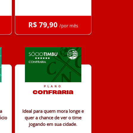
R$ 79,90
/por mês
PLANO
Confraria
ra
Ideal para quem mora longe e
ócio
quer a chance de ver o time
jogando em sua cidade.