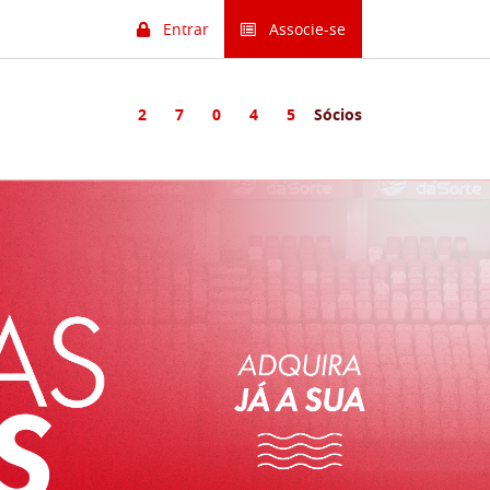
Entrar
Associe-se
2
7
0
4
5
Sócios