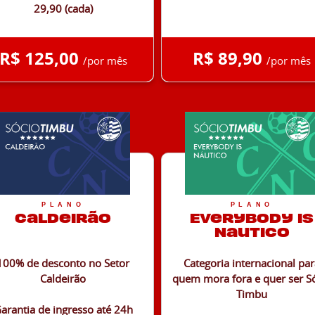
29,90 (cada)
R$ 125,00
R$ 89,90
/por mês
/por mês
PLANO
PLANO
Caldeirão
Everybody is
Nautico
100% de desconto no Setor
Categoria internacional pa
Caldeirão
quem mora fora e quer ser S
Timbu
arantia de ingresso até 24h