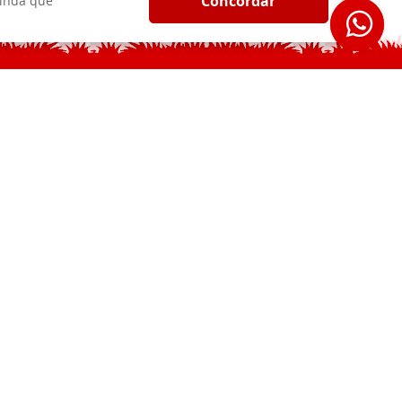
Concordar
ainda que
a ou nossos ativos. Se a empresa for vendida ou
lguns casos, isso poderá significar que os terceiros
 endereços IP (Protocolo da Internet) de computador e
adas como um todo. Essa análise procura tendências
VACIDADE
ões os visitantes consideram mais valiosas.
 e combiná-la com suas informações pessoais para
as comunicações para atenderem a seus interesses -
não permitir que usemos esse tipo de informações em
ocedimentos físicos, eletrônicos, gerenciais e de
s e procedimentos de segurança estabelecidos, tais