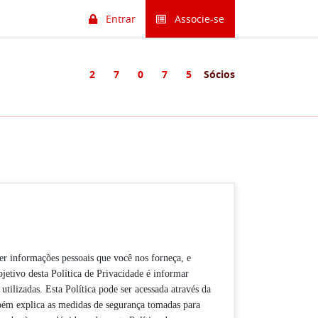
Entrar
Associe-se
2
7
0
7
5
Sócios
r informações pessoais que você nos forneça, e
bjetivo desta Política de Privacidade é informar
tilizadas. Esta Política pode ser acessada através da
ambém explica as medidas de segurança tomadas para