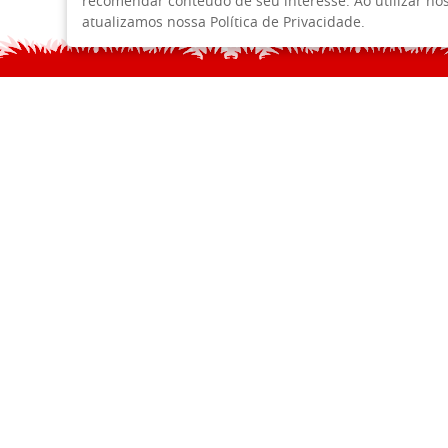
recomendar conteúdo de seu interesse. Ao utilizar n
atualizamos nossa Política de Privacidade.
governamentais em investigações criminais e para ex
O portal FutebolCard se reserva o direito de transfe
transferida a terceiros, o portal FutebolCard lhe dará
não conseguirão continuar a lhe fornecer os serviços
OUTRAS INFORMAÇÕES
O portal FutebolCard recebe e registra automaticamen
outras informações fornecidas através do uso de cook
HOME
F
entre muitos visitantes do portal FutebolCard e dete
Também podemos coletar e registrar informações sob
ajudar a personalizar nossas futuras interações com 
dar-lhe mais do que você quer e menos do que você 
comunicações futuras.
PROTEGENDO SUAS INFORMAÇÕES
Para evitar acesso não autorizado, manter a precisão
segurança para proteger e manter seguras as informa
POWERED BY