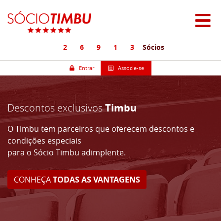
2
6
9
1
3
Sócios
Entrar
Associe-se
Descontos exclusivos
Timbu
O Timbu tem parceiros que oferecem descontos e
condições especiais
para o Sócio Timbu adimplente.
CONHEÇA
TODAS AS VANTAGENS