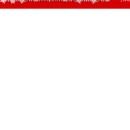
HOME
FALE CONOSCO
SEJA SÓCIO
REDE DE PARCEIROS
POLÍTICA DE PRIVACIDADE
COMPRAR PLANO
Clube Náutico Capibaribe | CNPJ: 08.145.021/0001-07
(81) 99699-0047
Avenida Conselheiro Rosa e Silva, 1086, Aflitos - Recife-Pe – CEP: 52020-
220
ATENDIMENTO@SOCIOMAISFIELDONORDESTE.COM.BR