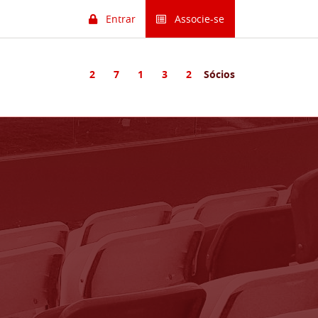
Entrar
Associe-se
2
7
1
3
2
Sócios