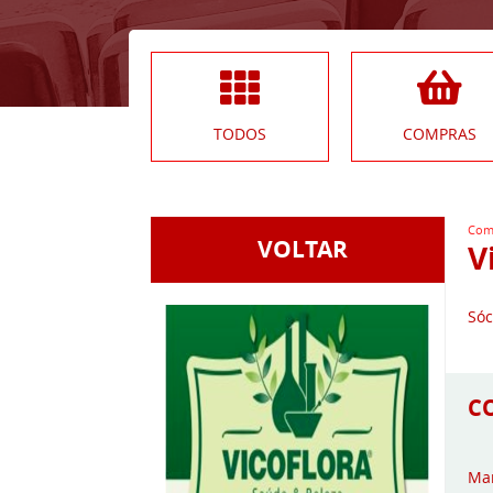
TODOS
COMPRAS
Com
VOLTAR
V
Sóc
C
Man